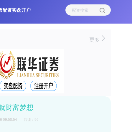
票配资实盘开户
更多
就财富梦想
 09:58:54
阅读：96