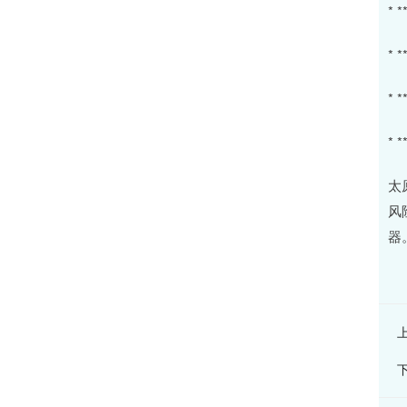
*
*
*
*
太
风
器