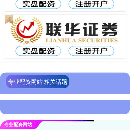
专业配资网站 相关话题
专业配资网站