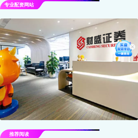
专业配资网站
推荐阅读