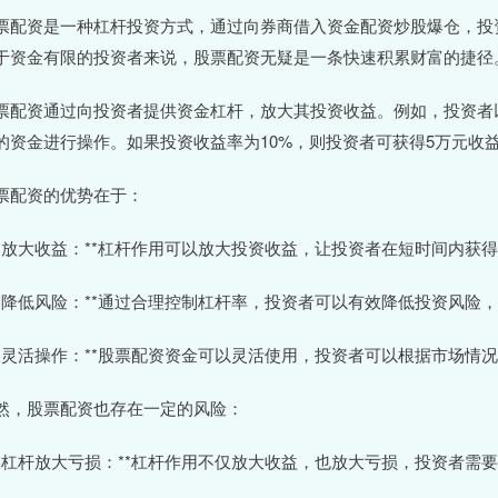
票配资是一种杠杆投资方式，通过向券商借入资金配资炒股爆仓，投
于资金有限的投资者来说，股票配资无疑是一条快速积累财富的捷径
票配资通过向投资者提供资金杠杆，放大其投资收益。例如，投资者以
的资金进行操作。如果投资收益率为10%，则投资者可获得5万元收
票配资的优势在于：
 **放大收益：**杠杆作用可以放大投资收益，让投资者在短时间内获
 **降低风险：**通过合理控制杠杆率，投资者可以有效降低投资风
 **灵活操作：**股票配资资金可以灵活使用，投资者可以根据市场
然，股票配资也存在一定的风险：
 **杠杆放大亏损：**杠杆作用不仅放大收益，也放大亏损，投资者需