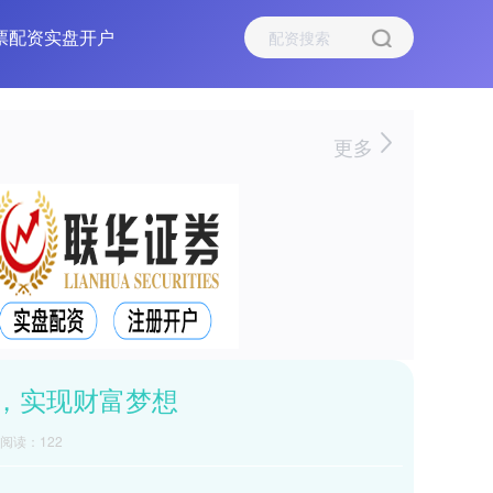
票配资实盘开户
更多
，实现财富梦想
阅读：122