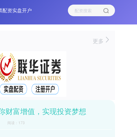
票配资实盘开户
更多
助你财富增值，实现投资梦想
6
阅读：173