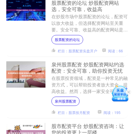
股票配资的论坛 炒股配资网站
选，安全可靠，收益高
在炒股市场中股票配资的论坛，配资可
以放大收益，但选择配资网站至关重
要。安全可靠、收益高的配资网站是投
资者实现财富增长的关键。 * **放大收
股票配资的论坛
益：**配资可以放大....
栏目：股票配资实盘开户
阅读：66
泉州股票配资 炒股配资网站约选
配资：安全可靠，助你投资无忧
在股票投资领域，配资是一种常见的融
资方式，可以帮助投资者放大资金，提
高收益。然而，选择一家安全可靠的配
资网站至关重要。约选配资作为行业领
泉州股票配资
先的配资平台，以其安全可....
栏目：股票按月配资
阅读：195
股市配资平台 炒股配资咨询：让
您的投资更上一层楼