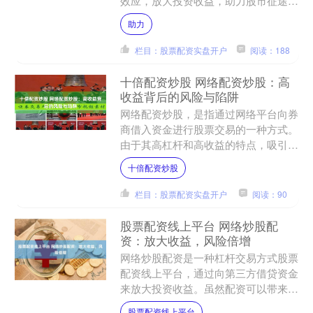
效应，放大投资收益，助力股市征途。
* **放大资金规模：**配资可以放大投
助力
资资金规模，让投资....
栏目：股票配资实盘开户
阅读：188
十倍配资炒股 网络配资炒股：高
收益背后的风险与陷阱
网络配资炒股，是指通过网络平台向券
商借入资金进行股票交易的一种方式。
由于其高杠杆和高收益的特点，吸引了
不少投资者参与。然而十倍配资炒股，
十倍配资炒股
在高收益的背后，也隐藏着....
栏目：股票配资实盘开户
阅读：90
股票配资线上平台 网络炒股配
资：放大收益，风险倍增
网络炒股配资是一种杠杆交易方式股票
配资线上平台，通过向第三方借贷资金
来放大投资收益。虽然配资可以带来更
高的收益，但同时也伴随着巨大的风
股票配资线上平台