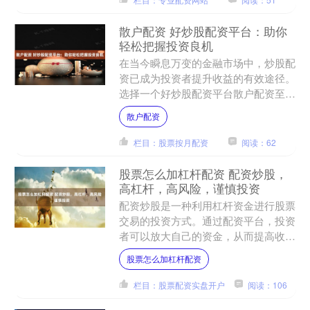
散户配资 好炒股配资平台：助你
轻松把握投资良机
在当今瞬息万变的金融市场中，炒股配
资已成为投资者提升收益的有效途径。
选择一个好炒股配资平台散户配资至关
重要，它可以帮助你轻松把握投资良
散户配资
机，实现财富增长。 股票配....
栏目：股票按月配资
阅读：62
股票怎么加杠杆配资 配资炒股，
高杠杆，高风险，谨慎投资
配资炒股是一种利用杠杆资金进行股票
交易的投资方式。通过配资平台，投资
者可以放大自己的资金，从而提高收益
率。然而，配资炒股也伴随着较高的风
股票怎么加杠杆配资
险。 * **持牌经营：....
栏目：股票配资实盘开户
阅读：106