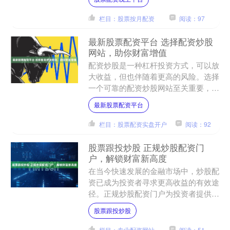
险。 * **信达期货：*....
栏目：股票按月配资
阅读：97
最新股票配资平台 选择配资炒股
网站，助你财富增值
配资炒股是一种杠杆投资方式，可以放
大收益，但也伴随着更高的风险。选择
一个可靠的配资炒股网站至关重要，它
将直接影响你的投资体验和资金安全。
最新股票配资平台
在信托股票配资中，投资....
栏目：股票配资实盘开户
阅读：92
股票跟投炒股 正规炒股配资门
户，解锁财富新高度
在当今快速发展的金融市场中，炒股配
资已成为投资者寻求更高收益的有效途
径。正规炒股配资门户为投资者提供了
一个安全可靠的平台，让他们可以放大
股票跟投炒股
资金杠杆，从而获得更高的....
栏目：专业配资网站
阅读：51