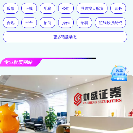
股票
正规
配资
公司
股票按天配资
者必
合规
平台
招商
操作
招聘
短线炒股配资
更多话题动态
专业配资网站